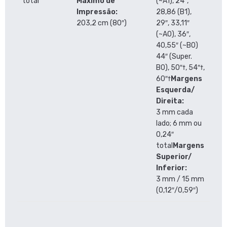
total
Máximo de
(~A1), 24″,
Impressão:
28,86 (B1),
203,2 cm (80″)
29″, 33,11″
(~A0), 36″,
40,55″ (~B0)
44″ (Super.
B0), 50″†, 54″†,
60″†
Margens
Esquerda/
Direita:
3 mm cada
lado; 6 mm ou
0,24″
total
Margens
Superior/
Inferior:
3 mm / 15 mm
(0,12″/0,59″)