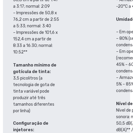
a 3:17; normal: 2:09
-20°C a
– Impressões de 50,8 x
76,2 cm a partir de 2:55
Umidad
a 5:33; normal: 3:40
– Em op
– Impressões de 101,6 x
– 80% (
152,4 cm a partir de
condens
8:33 a 16:30; normal:
– Em op
10:52**
(recome
45% – 6
Tamanho mínimo de
condens
gotícula de tinta:
– Armaz
3,5 picolitros (a
5% – 85
tecnologia de gota de
condens
tinta variável pode
produzir até três
Nível de
tamanhos diferentes
Nível de
por linha)
sonora: 
Configuração de
50,5 dB(A
injetores:
dB(A)** /