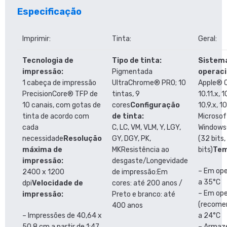
Especificação
Imprimir:
Tinta:
Geral:
Tecnologia de
Tipo de tinta:
Sistem
impressão:
Pigmentada
operaci
1 cabeça de impressão
UltraChrome® PRO; 10
Apple® 
PrecisionCore® TFP de
tintas, 9
10.11.x, 1
10 canais, com gotas de
cores
Configuração
10.9.x, 10
tinta de acordo com
de tinta:
Microso
cada
C, LC, VM, VLM, Y, LGY,
Windows®
necessidade
Resolução
GY, DGY, PK,
(32 bits,
máxima de
MKResistência ao
bits)
Tem
impressão:
desgaste/Longevidade
– Em ope
2400 x 1200
de impressão:Em
a 35°C
dpi
Velocidade de
cores: até 200 anos /
– Em op
impressão:
Preto e branco: até
(recomen
400 anos
– Impressões de 40,64 x
a 24°C
50,8 cm a partir de 1:47
– Armaz