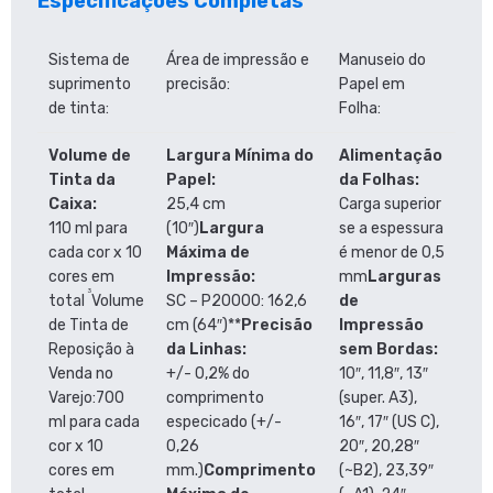
Especificações Completas
Sistema de
Área de impressão e
Manuseio do
suprimento
precisão:
Papel em
de tinta:
Folha:
Volume de
Largura Mínima do
Alimentação
Tinta da
Papel:
da Folhas:
Caixa:
25,4 cm
Carga superior
110 ml para
(10″)
Largura
se a espessura
cada cor x 10
Máxima de
é menor de 0,5
cores em
Impressão:
mm
Larguras
3
total
Volume
SC – P20000: 162,6
de
de Tinta de
cm (64″)**
Precisão
Impressão
Reposição à
da Linhas:
sem Bordas:
Venda no
+/- 0,2% do
10″, 11,8″, 13″
Varejo:700
comprimento
(super. A3),
ml para cada
especicado (+/-
16″, 17″ (US C),
cor x 10
0,26
20″, 20,28″
cores em
mm.)
Comprimento
(~B2), 23,39″