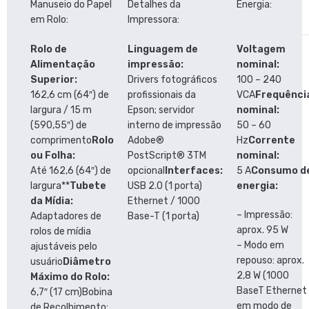
Manuseio do Papel
Detalhes da
Energia:
em Rolo:
Impressora:
Rolo de
Linguagem de
Voltagem
Alimentação
impressão:
nominal:
Superior:
Drivers fotográficos
100 – 240
162,6 cm (64″) de
profissionais da
VCA
Frequênci
largura / 15 m
Epson; servidor
nominal:
(590,55″) de
interno de impressão
50 – 60
comprimento
Rolo
Adobe®
Hz
Corrente
ou Folha:
PostScript® 3TM
nominal:
Até 162,6 (64″) de
opcional
Interfaces:
5 A
Consumo d
largura**
Tubete
USB 2.0 (1 porta)
energia:
da Mídia:
Ethernet / 1000
– Impressão:
Adaptadores de
Base-T (1 porta)
aprox. 95 W
rolos de mídia
– Modo em
ajustáveis pelo
repouso: aprox.
usuário
Diâmetro
2,8 W (1000
Máximo do Rolo:
BaseT Ethernet
6,7″ (17 cm)
Bobina
em modo de
de Recolhimento: