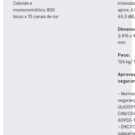
Colorido e
intensid
monocromático, 800
aprox. 6
bicos x 10 canais de cor
65,3 dB(
Dimens
2.415 x 
mm
Peso:
126 kg/ 
Aprova
segura
– Norma
seguranç
UL60595
CAN/CSA
60950-1
– EMC FC
subparte